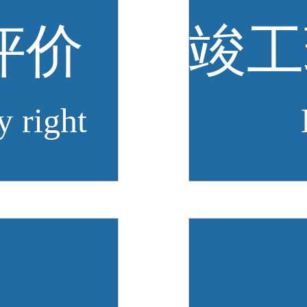
评价
y right